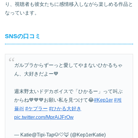
り、視聴者も彼女たちに感情移入しながら楽しめる作品と
なっています。
SNSの口コミ
ガルプラからずーっと愛してやまないひかるちゃ
ん、大好きだよー💙
週末野太いドデカボイスで「ひかるー」って叫ぶ
からね💙💙💙お願い私を見つけて😂
#Kep1er
#케
플러
#ケプラー
#ひかる大好き
pic.twitter.com/MprAiJFrOw
— Katie@Tipi-Tap🐶🤍🦊 (@Kep1erKatie)