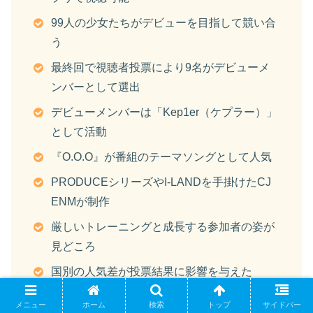
99人の少女たちがデビューを目指して競い合
う
最終回で視聴者投票により9名がデビューメ
ンバーとして選出
デビューメンバーは「Kep1er（ケプラー）」
として活動
『O.O.O』が番組のテーマソングとして人気
PRODUCEシリーズやI-LANDを手掛けたCJ
ENMが制作
厳しいトレーニングと成長する参加者の姿が
見どころ
国別の人気差が投票結果に影響を与えた
感動的なパフォーマンスとドラマチックな展
メニュー
ホーム
検索
トップ
サイドバー