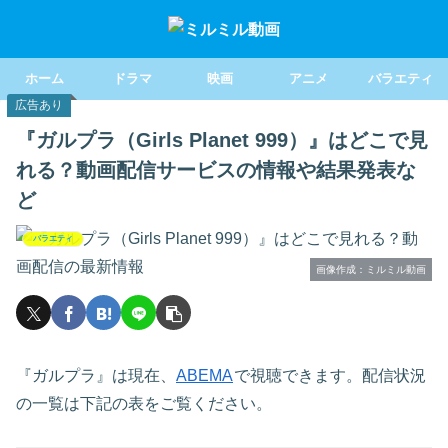
ホーム
ドラマ
映画
アニメ
バラエティ
広告あり
『ガルプラ（Girls Planet 999）』はどこで見
れる？動画配信サービスの情報や結果発表な
ど
バラエティ
画像作成：ミルミル動画
『ガルプラ』は現在、
ABEMA
で視聴できます。配信状況
の一覧は下記の表をご覧ください。