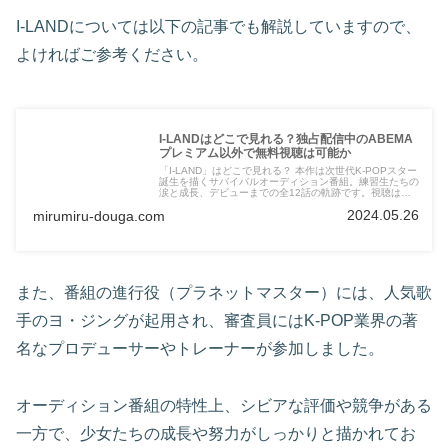
I-LANDについては以下の記事でも解説していますので、
よければご参考ください。
I-LANDはどこで見れる？独占配信中のABEMA
プレミアム以外で無料視聴は可能か
「I-LAND」はどこで見れる？ 本作は次世代K-POPスター
誕生を描くサバイバルオーディション番組。練習生たちの
涙と成長、デビューまでの全12話の軌跡です。視聴は
ABEMAプレミアムの独占配信。BTSら豪華ゲストの出演
2024.05.26
mirumiru-douga.com
も必見です。
また、番組の進行役（プラネットマスター）には、人気歌
手のヨ・ジングが起用され、審査員にはK-POP業界の著
名なプロデューサーやトレーナーが参加しました。
オーディション番組の特性上、シビアな評価や競争がある
一方で、少女たちの成長や努力がしっかりと描かれてお