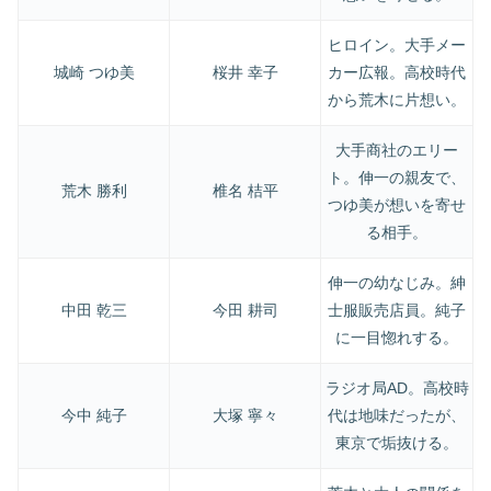
ヒロイン。大手メー
城崎 つゆ美
桜井 幸子
カー広報。高校時代
から荒木に片想い。
大手商社のエリー
ト。伸一の親友で、
荒木 勝利
椎名 桔平
つゆ美が想いを寄せ
る相手。
伸一の幼なじみ。紳
中田 乾三
今田 耕司
士服販売店員。純子
に一目惚れする。
ラジオ局AD。高校時
今中 純子
大塚 寧々
代は地味だったが、
東京で垢抜ける。