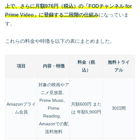
上で、さらに月額976円（税込）の「FODチャンネル for
Prime Video」に登録する二段階の仕組み
になっていま
す。
これらの料金や特徴を以下の表にまとめました。
料金（税
無料トライ
項目
内容・特徴
込）
アル
対象の映画やア
ニメ見放題、
Prime Music、
Amazonプライ
月額600円 また
Prime
30日間
ム会員
は 年額5,900円
Reading、
Amazonでの配
送料無料