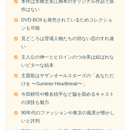
本作は水橋文美江脚本のオリジナル作品で原
作はない
DVD-BOXも発売されているためコレクショ
ンも可能
見どころは登場人物たちの切ない恋のすれ違
い
主人公の伸一とヒロインのつゆ美は結ばれな
いビターな結末
主題歌はサザンオールスターズの「あなただ
けを 〜Summer Heartbreak〜」
今田耕司や椎名桔平など脇を固めるキャスト
の演技も魅力
90年代のファッションや東京の風景が懐かし
いと評判