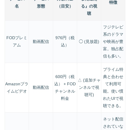
特徴
名
形態
（目安）
る』の視
聴
フジテレビ
系のドラマ
FODプレミ
976円（税
動画配信
◯ (見放題)
や映画が豊
アム
込）
富。独占配
信も多い。
プライム特
600円（税
典と合わせ
△ (追加チャ
Amazonプラ
込） + FOD
て利用可
動画配信
ンネルで視
イムビデオ
チャンネル
能。使い慣
聴可)
料金
れたUIで視
聴できる。
ネット配信
されていな