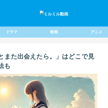
ドラマ
映画
アニメ
とまた出会えたら。」はどこで見
法も