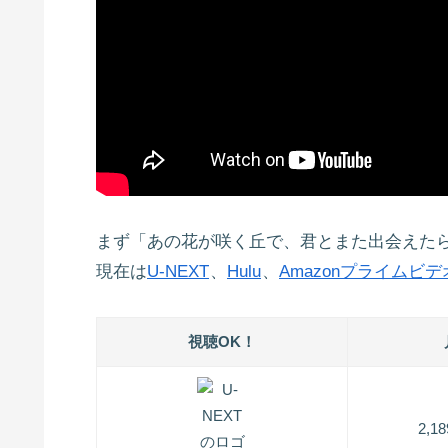
まず「あの花が咲く丘で、君とまた出会えた
現在は
U-NEXT
、
Hulu
、
Amazonプライムビデ
視聴OK！
2,