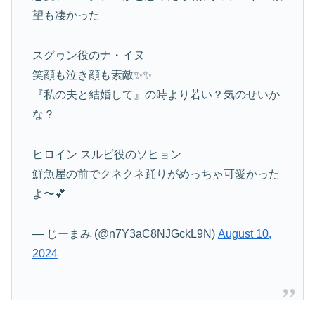
望も凄かった
スグヮン役のナ・イヌ
笑顔も泣き顔も素敵✨️✨️
『私の夫と結婚して』の時より若い？気のせいか
な？
ヒロイン スルビ役のソヒョン
鮮魚屋の前でクネクネ踊りがめっちゃ可愛かった
よ〜💕
— じーまみ (@n7Y3aC8NJGckL9N)
August 10,
2024