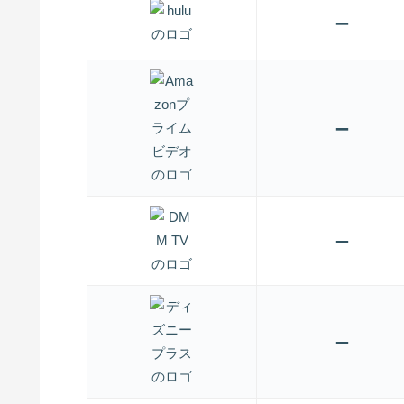
–
–
–
–