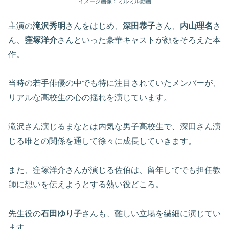
イメージ画像：ミルミル動画
主演の
滝沢秀明
さんをはじめ、
深田恭子
さん、
内山理名
さ
ん、
窪塚洋介
さんといった豪華キャストが顔をそろえた本
作。
当時の若手俳優の中でも特に注目されていたメンバーが、
リアルな高校生の心の揺れを演じています。
滝沢さん演じるまなとは内気な男子高校生で、深田さん演
じる唯との関係を通して徐々に成長していきます。
また、窪塚洋介さんが演じる佐伯は、留年してでも担任教
師に想いを伝えようとする熱い役どころ。
先生役の
石田ゆり子
さんも、難しい立場を繊細に演じてい
ます。