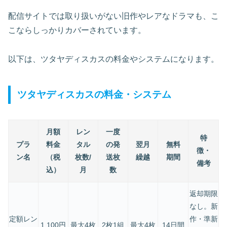
配信サイトでは取り扱いがない旧作やレアなドラマも、こ
こならしっかりカバーされています。
以下は、ツタヤディスカスの料金やシステムになります。
ツタヤディスカスの料金・システム
月額
レン
一度
特
プラ
料金
タル
の発
翌月
無料
徴・
ン名
（税
枚数/
送枚
繰越
期間
備考
込）
月
数
返却期限
なし。新
定額レン
作・準新
1,100円
最大4枚
2枚1組
最大4枚
14日間