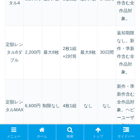
タル4
作含む全
作品対
象。
返却期限
なし。新
定額レン
2枚1組
作・準新
タル8ダ
2,200円
最大8枚
最大8枚
30日間
×2封筒
作含む全
ブル
作品対
象。
新作・準
新作含む
定額レン
全作品対
6,600円
制限なし
4枚1組
なし
なし
タルMAX
象。ヘビ
ーユーザ
ー向け。
メニュー
ホーム
検索
トップ
サイドバー